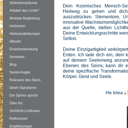
Vollendungskurse
Dein Kosmisches Mensch-Sei
Artisten des Lichts*
Heilweg zu gehen und dich
auszudrücken. Sternentore, Un
Mediale Begleitung
innovative Wachstumsmöglichke
Heilreisen
aus der Quelle, stellen Licht
Deine Entwicklungsschritte werd
Heilerausbildungen
Selbst.
eBooks
Deine Einzigartigkeit verkörpe
Einzelanwendung
Erden. Ich lade dich ein, dei
Seminare
auf deinem Seelenweg anzune
Blog
Ebenen des Seins, kann dir ei
deine spezifische Transformat
Seelenmagie
Körper, Geist und Seele.
Relevanz des Seins
Giseh Signaturen
He Inlea
Die Sphinx spricht
Über Iris
SAANOA Lichtraum
Referenzen
Empfehlungen