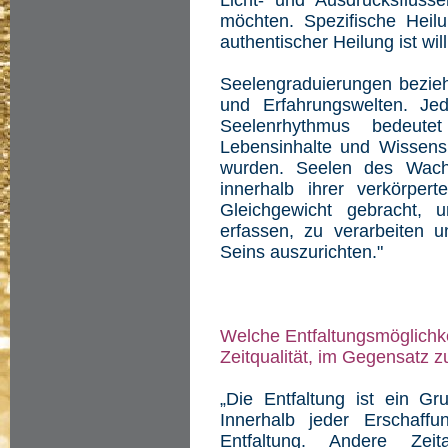
Licht- und Ausdrucksflüss
möchten. Spezifische Heil
authentischer Heilung ist wi
Seelengraduierungen bezieh
und Erfahrungswelten. Je
Seelenrhythmus bedeute
Lebensinhalte und Wissensi
wurden. Seelen des Wachs
innerhalb ihrer verkörper
Gleichgewicht gebracht,
erfassen, zu verarbeiten 
Seins auszurichten."
Welche Entfaltungsmöglichke
Zeitqualität, im Gegensatz 
„Die Entfaltung ist ein Gru
Innerhalb jeder Erschaff
Entfaltung. Andere Zeit