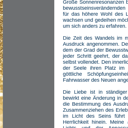
Große Sonnenresonanzen b
bewusstseinsverändernden
für das höhere Wohl des Le
wachsen und gedeihen möcht
um sich anders zu erfahren.
Die Zeit des Wandels im 
Ausdruck angenommen. Der 
dem der Grad der Bewusstwer
jeder Schritt geehrt, der d
selbst vollendet. Den inner
der Seele ihren Platz im
göttliche Schöpfungseinh
Fahrwasser des Neuen an
Die Liebe ist in ständige
bewirkt eine Änderung in d
die Bestimmung des Ausdruc
Zusammenziehen des Erlebt
im Licht des Seins führt
Herrlichkeit hinein. Mein