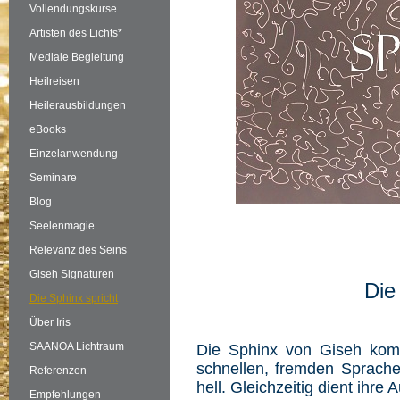
Vollendungskurse
Artisten des Lichts*
Mediale Begleitung
Heilreisen
Heilerausbildungen
eBooks
Einzelanwendung
Seminare
Blog
Seelenmagie
Relevanz des Seins
Giseh Signaturen
Die 
Die Sphinx spricht
Über Iris
SAANOA Lichtraum
Die Sphinx von Giseh komm
schnellen, fremden Sprache
Referenzen
hell. Gleichzeitig dient ihr
Empfehlungen