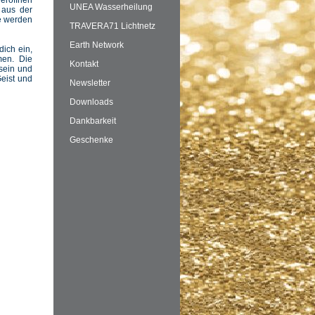
eröffnen
UNEA Wasserheilung
 aus der
te werden
TRAVERA71 Lichtnetz
Earth Network
dich ein,
en. Die
Kontakt
 sein und
Geist und
Newsletter
Downloads
Dankbarkeit
Geschenke