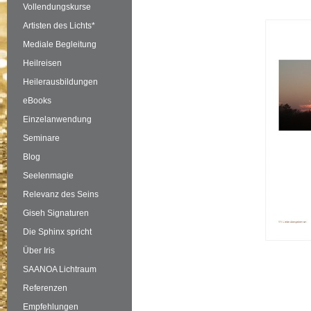
Vollendungskurse
Artisten des Lichts*
Mediale Begleitung
Heilreisen
Heilerausbildungen
eBooks
Einzelanwendung
Seminare
Blog
Seelenmagie
Relevanz des Seins
Giseh Signaturen
Die Sphinx spricht
Über Iris
SAANOA Lichtraum
Referenzen
Empfehlungen