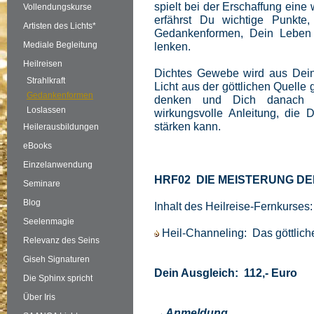
spielt bei der Erschaffung eine 
Vollendungskurse
erfährst Du wichtige Punkte
Artisten des Lichts*
Gedankenformen, Dein Leben 
Mediale Begleitung
lenken.
Heilreisen
Dichtes Gewebe wird aus Deine
Strahlkraft
Licht aus der göttlichen Quelle 
Gedankenformen
denken und Dich danach au
Loslassen
wirkungsvolle Anleitung, die
stärken kann.
Heilerausbildungen
eBooks
Einzelanwendung
HRF02 DIE MEISTERUNG 
Seminare
Blog
Inhalt des Heilreise-Fernkurses:
Seelenmagie
Heil-Channeling: Das göttlich
Relevanz des Seins
Giseh Signaturen
Dein Ausgleich: 112,- Euro
Die Sphinx spricht
Über Iris
→Anmeldung