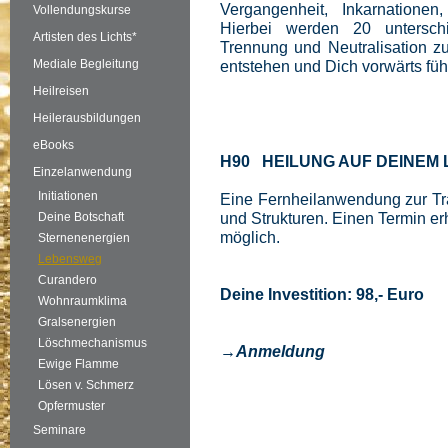
Vergangenheit, Inkarnationen
Vollendungskurse
Hierbei werden 20 unterschi
Artisten des Lichts*
Trennung und Neutralisation zu
Mediale Begleitung
entstehen und Dich vorwärts füh
Heilreisen
Heilerausbildungen
eBooks
H90 HEILUNG AUF DEINEM
Einzelanwendung
Initiationen
Eine Fernheilanwendung zur Tran
und Strukturen. Einen Termin er
Deine Botschaft
möglich.
Sternenenergien
Lebensweg
Curandero
Deine Investition: 98,- Euro
Wohnraumklima
Gralsenergien
Löschmechanismus
→Anmeldung
Ewige Flamme
Lösen v. Schmerz
Opfermuster
Seminare