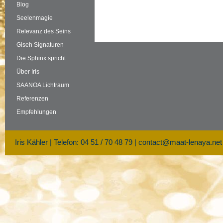
Blog
Seelenmagie
Relevanz des Seins
Giseh Signaturen
Die Sphinx spricht
Über Iris
SAANOA Lichtraum
Referenzen
Empfehlungen
Iris Kähler | Telefon: 04 51 / 70 48 79 |
contact@maat-lenaya.net