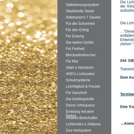
Die Lich
Optimierungssystem
die Kör
aufzulös
Strahlende Seele
Aldebaran's 7 Säulen
Die Lich
Für die Schönheit
Für den Erfolg
…“Diese
entfal
Für Erdung
Entwick
Die wahre Größe
ziehen.
Für Freiheit
Blockadenbrecher
044 DI
Für Mut
Altair’s Heilstrom
Transmi
AND's Lichtcodes
Dein Au
Schutzsysteme
Leichtigkeit & Freude
Für Ganzheit
Termine
Die Aufstiegshilfe
Deine Urfrequenz
Eine Tr
Einklang mit dem
Selbst
Antares Botschafter
→Anme
Lichtcodes v. Arkturus
Das Heilsystem