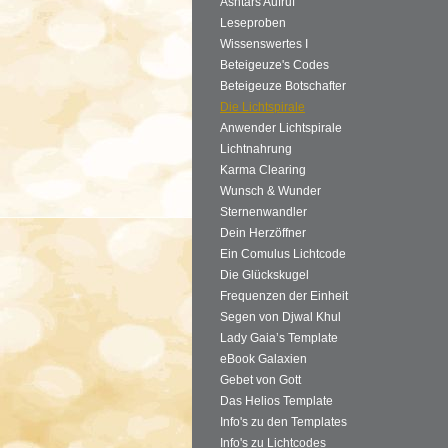
Ashtars Aufruf
Leseproben
Wissenswertes I
Beteigeuze's Codes
Beteigeuze Botschafter
Die Lichtspirale
Anwender Lichtspirale
Lichtnahrung
Karma Clearing
Wunsch & Wunder
Sternenwandler
Dein Herzöffner
Ein Comulus Lichtcode
Die Glückskugel
Frequenzen der Einheit
Segen von Djwal Khul
Lady Gaia’s Template
eBook Galaxien
Gebet von Gott
Das Helios Template
Info's zu den Templates
Info's zu Lichtcodes