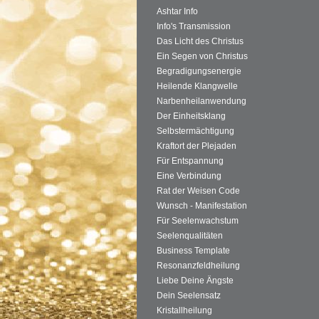
Ashtar Info
Info's Transmission
Das Licht des Christus
Ein Segen von Christus
Begradigungsenergie
Heilende Klangwelle
Narbenheilanwendung
Der Einheitsklang
Selbstermächtigung
Kraftort der Plejaden
Für Entspannung
Eine Verbindung
Rat der Weisen Code
Wunsch - Manifestation
Für Seelenwachstum
Seelenqualitäten
Business Template
Resonanzfeldheilung
Liebe Deine Ängste
Dein Seelensatz
Kristallheilung