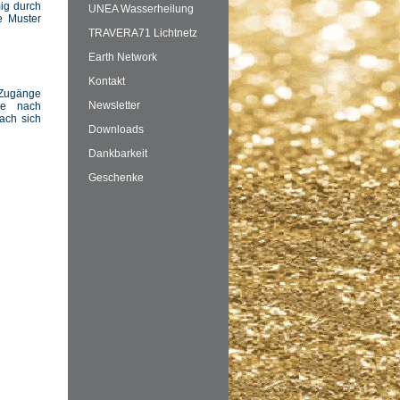
mig durch
UNEA Wasserheilung
e Muster
TRAVERA71 Lichtnetz
Earth Network
Kontakt
 Zugänge
Newsletter
Je nach
ach sich
Downloads
Dankbarkeit
Geschenke