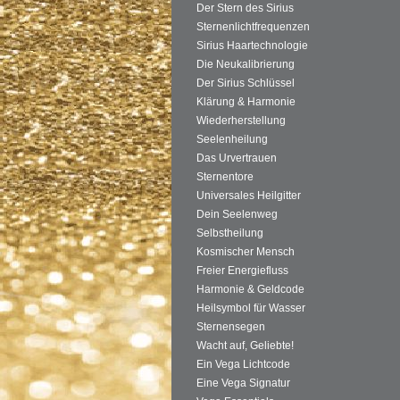
Der Stern des Sirius
Sternenlichtfrequenzen
Sirius Haartechnologie
Die Neukalibrierung
Der Sirius Schlüssel
Klärung & Harmonie
Wiederherstellung
Seelenheilung
Das Urvertrauen
Sternentore
Universales Heilgitter
Dein Seelenweg
Selbstheilung
Kosmischer Mensch
Freier Energiefluss
Harmonie & Geldcode
Heilsymbol für Wasser
Sternensegen
Wacht auf, Geliebte!
Ein Vega Lichtcode
Eine Vega Signatur