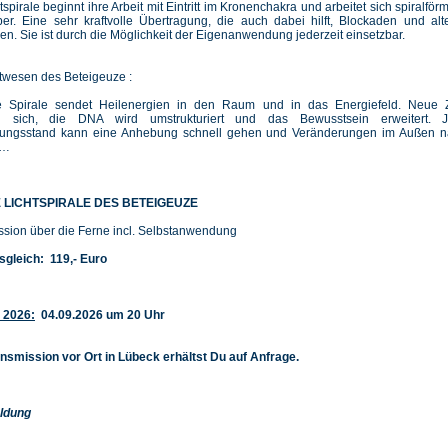
tspirale beginnt ihre Arbeit mit Eintritt im Kronenchakra und arbeitet sich spiralför
per. Eine sehr kraftvolle Übertragung, die auch dabei hilft, Blockaden und alt
en. Sie ist durch die Möglichkeit der Eigenanwendung jederzeit einsetzbar.
twesen des Beteigeuze :
 Spirale sendet Heilenergien in den Raum und in das Energiefeld. Neue
ten sich, die DNA wird umstrukturiert und das Bewusstsein erweitert. 
lungsstand kann eine Anhebung schnell gehen und Veränderungen im Außen n
”…
E LICHTSPIRALE DES BETEIGEUZE
ssion über die Ferne incl. Selbstanwendung
sgleich: 119,- Euro
 2026:
04.09.2026 um 20 Uhr
ansmission vor Ort in Lübeck erhältst Du auf Anfrage.
ldung