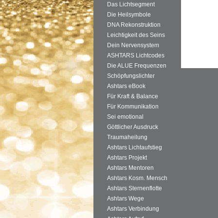
Das Lichtsegment
Die Heilsymbole
DNA Rekonstruktion
Leichtigkeit des Seins
Dein Nervensystem
ASHTARS Lichtcodes
Die ALUE Frequenzen
Schöpfungslichter
Ashtars eBook
Für Kraft & Balance
Für Kommunikation
Sei emotional
Göttlicher Ausdruck
Traumaheilung
Ashtars Lichtaufstieg
Ashtars Projekt
Ashtars Mentoren
Ashtars Kosm. Mensch
Ashtars Sternenflotte
Ashtars Wege
Ashtars Verbindung