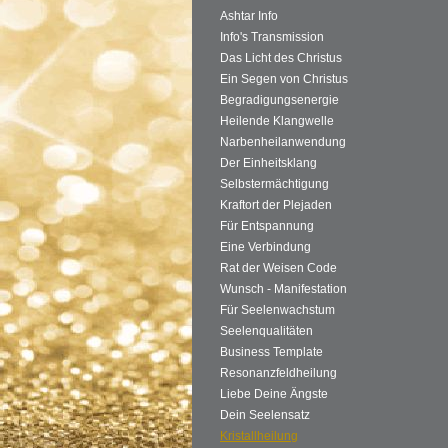
Ashtar Info
Info's Transmission
Das Licht des Christus
Ein Segen von Christus
Begradigungsenergie
Heilende Klangwelle
Narbenheilanwendung
Der Einheitsklang
Selbstermächtigung
Kraftort der Plejaden
Für Entspannung
Eine Verbindung
Rat der Weisen Code
Wunsch - Manifestation
Für Seelenwachstum
Seelenqualitäten
Business Template
Resonanzfeldheilung
Liebe Deine Ängste
Dein Seelensatz
Kristallheilung