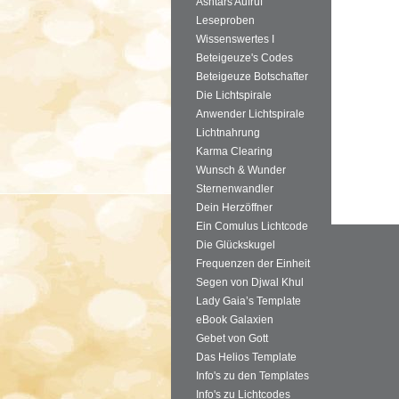
Ashtars Aufruf
Leseproben
Wissenswertes I
Beteigeuze's Codes
Beteigeuze Botschafter
Die Lichtspirale
Anwender Lichtspirale
Lichtnahrung
Karma Clearing
Wunsch & Wunder
Sternenwandler
Dein Herzöffner
Ein Comulus Lichtcode
Die Glückskugel
Frequenzen der Einheit
Segen von Djwal Khul
Lady Gaia’s Template
eBook Galaxien
Gebet von Gott
Das Helios Template
Info's zu den Templates
Info's zu Lichtcodes