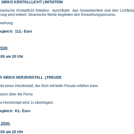
 SIRIUS KRISTALLLICHT | INITIATION
rianische Kristalllicht Initiation durchflutet das Gedankenfeld und den Lichtkör
ärung wird initiiert. Sirianische Worte begleiten den Einweihungsprozess.
nweihung
sgleich: 112,- Euro
2026
:
026 um 20 Uhr
R SIRIUS HERZKRISTALL | FREUDE
tst einen Herzkristall, der Dich mit tiefer Freude erfüllen kann.
ssion über die Ferne
us Herzkristall wird 1x übertragen.
sgleich: 63,- Euro
 2026:
026 um 20 Uhr