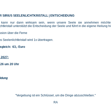
R SIRIUS SEELENLICHTKRISTALL | ENTSCHEIDUNG
g kann nur dann wirksam sein, wenn unsere Seele sie annehmen möchte.
chtkristall unterstützt die Entscheidung der Seele und führt in die eigene Heilung hi
ssion über die Ferne
us Seelenlichtkristall wird 1x übertragen.
sgleich: 63,- Euro
 2027:
026 um 20 Uhr
ldung
"Vergebung ist ein Schlüssel, um die Dinge abzuschließen."
RA