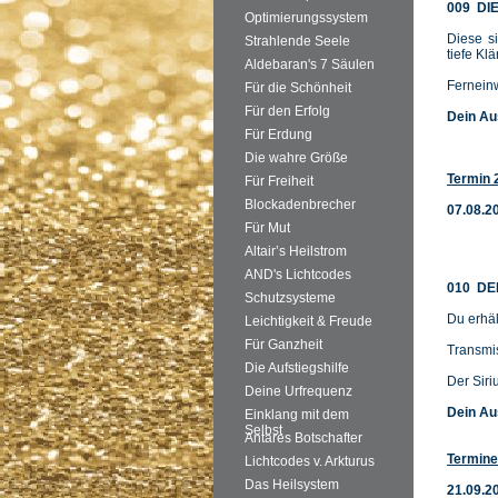
009 DIE
Optimierungssystem
Diese si
Strahlende Seele
tiefe Kl
Aldebaran's 7 Säulen
Fernei
Für die Schönheit
Für den Erfolg
Dein Au
Für Erdung
Die wahre Größe
Termin 
Für Freiheit
Blockadenbrecher
07.08.2
Für Mut
Altair’s Heilstrom
AND's Lichtcodes
010 DE
Schutzsysteme
Du erhäl
Leichtigkeit & Freude
Für Ganzheit
Transmi
Die Aufstiegshilfe
Der Siri
Deine Urfrequenz
Dein Au
Einklang mit dem
Selbst
Antares Botschafter
Termine
Lichtcodes v. Arkturus
Das Heilsystem
21.09.2