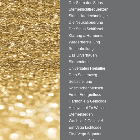
Der Stern des Sirius
Sternenlichtfrequenzen
Sirius Haartechnologie
Die Neukalibrierung
Der Sirius Schlüssel
Klärung & Harmonie
Wiederherstellung
Seelenheilung
Das Urvertrauen
Sternentore
Universales Heilgitter
Dein Seelenweg
Selbstheilung
Kosmischer Mensch
Freier Energiefluss
Harmonie & Geldcode
Heilsymbol für Wasser
Sternensegen
Wacht auf, Geliebte!
Ein Vega Lichtcode
Eine Vega Signatur