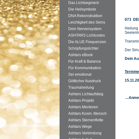
Das Lichtsegment
Die Heilsymbole
DNA Rekonstruktion
073 DE
Leichtigkeit des Seins
Heilun
Dein Nervensystem
Seelenli
ASHTARS Lichtcodes
Transmi
Die ALUE Frequenzen
Schöpfungslichter
Der Siri
Ashtars eBook
Dein Au
Für Kraft & Balance
Für Kommunikation
Termine
Sei emotional
15.11.2
Göttlicher Ausdruck
Traumaheilung
Ashtars Lichtaufstieg
→Anme
Ashtars Projekt
Ashtars Mentoren
Ashtars Kosm. Mensch
Ashtars Sternenflotte
Ashtars Wege
Ashtars Verbindung