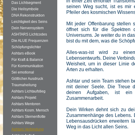
in einer Zeit erhöhter Transfor
Das Lichtsegment
seinen Weg sucht, ist es mir 
Die Heilsymbole
Pfeiler des kosmischen Wissens
DNA Rekonstruktion
Leichtigkeit des Seins
Mit jeder Offenbarung stellen
Dein Nervensystem
öffnet sich für die Spektren
ASHTARS Lichtcodes
Universums. Je weiter du in das
bist du mit dem, was die Schöpf
Die ALUE Frequenzen
Schöpfungslichter
Alles-was-ist wird zu ein
Ashtars eBook
Lebensentwurfs. Deine Verbindu
Für Kraft & Balance
Weisheit, um in dieser Linie d
Für Kommunikation
Arten zu erhalten.
Sei emotional
Göttlicher Ausdruck
Ashtar und sein Team stehen b
Traumaheilung
mit deiner Seele. Die Treue d
Ashtars Lichtaufstieg
deinen Aufgaben, ist ein 
Zusammenarbeit.
Ashtars Projekt
Ashtars Mentoren
Dein Wirken dehnt sich zu de
Ashtars Kosm. Mensch
Zusammenhänge des Lebens. Dei
Ashtars Sternenflotte
Lebensausdrücken erweitern lä
Ashtars Wege
Weg in das Licht allen Seins.
Ashtars Verbindung