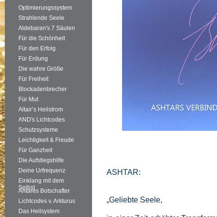
Optimierungssystem
Strahlende Seele
Aldebaran's 7 Säulen
Für die Schönheit
Für den Erfolg
Für Erdung
Die wahre Größe
Für Freiheit
Blockadenbrecher
Für Mut
Altair’s Heilstrom
AND's Lichtcodes
Schutzsysteme
Leichtigkeit & Freude
Für Ganzheit
Die Aufstiegshilfe
Deine Urfrequenz
ASHTAR:
Einklang mit dem
Selbst
Antares Botschafter
„Geliebte Seele,
Lichtcodes v. Arkturus
Das Heilsystem