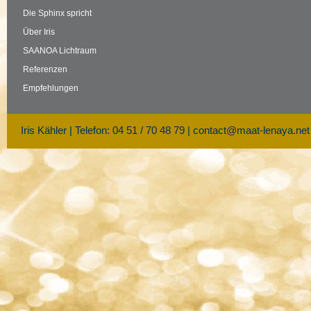
Die Sphinx spricht
Über Iris
SAANOA Lichtraum
Referenzen
Empfehlungen
Iris Kähler | Telefon: 04 51 / 70 48 79 |
contact@maat-lenaya.net