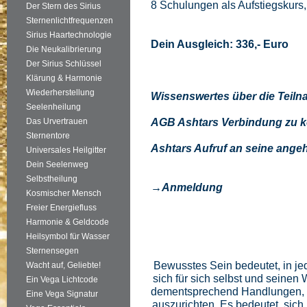
8 Schulungen als Aufstiegskurs
Der Stern des Sirius
Sternenlichtfrequenzen
Sirius Haartechnologie
Dein Ausgleich: 336,- Euro
Die Neukalibrierung
Der Sirius Schlüssel
Klärung & Harmonie
Wiederherstellung
Wissenswertes über die Teiln
Seelenheilung
AGB Ashtars Verbindung zu 
Das Urvertrauen
Sternentore
Ashtars Aufruf an seine ange
Universales Heilgitter
Dein Seelenweg
Selbstheilung
→Anmeldung
Kosmischer Mensch
Freier Energiefluss
Harmonie & Geldcode
Heilsymbol für Wasser
Sternensegen
Bewusstes Sein bedeutet, in j
Wacht auf, Geliebte!
sich für sich selbst und seine
Ein Vega Lichtcode
dementsprechend Handlungen,
Eine Vega Signatur
auszurichten. Es bedeutet, si