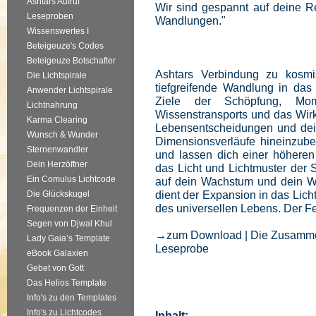
Ashtars Aufruf
Wir sind gespannt auf deine Re
Leseproben
Wandlungen."
Wissenswertes I
Beteigeuze's Codes
Beteigeuze Botschafter
Ashtars Verbindung zu kosmi
Die Lichtspirale
tiefgreifende Wandlung in das
Anwender Lichtspirale
Ziele der Schöpfung, Mom
Lichtnahrung
Wissenstransports und das Wir
Karma Clearing
Lebensentscheidungen und deine
Wunsch & Wunder
Dimensionsverläufe hineinzub
Sternenwandler
und lassen dich einer höhere
Dein Herzöffner
das Licht und Lichtmuster der
Ein Comulus Lichtcode
auf dein Wachstum und dein We
dient der Expansion in das Lic
Die Glückskugel
des universellen Lebens. Der Fe
Frequenzen der Einheit
Segen von Djwal Khul
→zum Download | Die Zusammen
Lady Gaia’s Template
Leseprobe
eBook Galaxien
Gebet von Gott
Das Helios Template
Info's zu den Templates
Info's zu Lichtcodes
Inhalt: