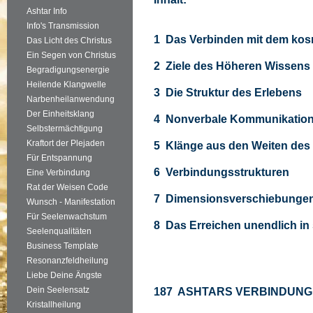
Ashtar Info
Info's Transmission
1 Das Verbinden mit dem ko
Das Licht des Christus
Ein Segen von Christus
2 Ziele des Höheren Wissens
Begradigungsenergie
Heilende Klangwelle
3 Die Struktur des Erlebens
Narbenheilanwendung
Der Einheitsklang
4 Nonverbale Kommunikatio
Selbstermächtigung
Kraftort der Plejaden
5 Klänge aus den Weiten des
Für Entspannung
6 Verbindungsstrukturen
Eine Verbindung
Rat der Weisen Code
7 Dimensionsverschiebunge
Wunsch - Manifestation
Für Seelenwachstum
8 Das Erreichen unendlich in
Seelenqualitäten
Business Template
Resonanzfeldheilung
Liebe Deine Ängste
Dein Seelensatz
187 ASHTARS VERBINDUNG
Kristallheilung