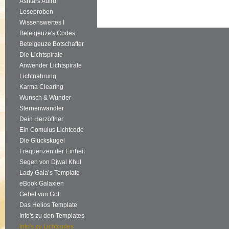
Ashtars Aufruf
Leseproben
Wissenswertes I
Beteigeuze's Codes
Beteigeuze Botschafter
Die Lichtspirale
Anwender Lichtspirale
Lichtnahrung
Karma Clearing
Wunsch & Wunder
Sternenwandler
Dein Herzöffner
Ein Comulus Lichtcode
Die Glückskugel
Frequenzen der Einheit
Segen von Djwal Khul
Lady Gaia’s Template
eBook Galaxien
Gebet von Gott
Das Helios Template
Info's zu den Templates
Info's zu Lichtcodes