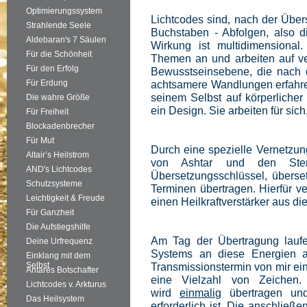
Optimierungssystem
Lichtcodes sind, nach der Über
Strahlende Seele
Buchstaben - Abfolgen, also d
Aldebaran's 7 Säulen
Wirkung ist multidimensiona
Für die Schönheit
Themen an und arbeiten auf v
Für den Erfolg
Bewusstseinsebene, die nach 
Für Erdung
achtsamere Wandlungen erfahre
seinem Selbst auf körperlicher
Die wahre Größe
ein Design. Sie arbeiten für sich
Für Freiheit
Blockadenbrecher
Für Mut
Durch eine spezielle Vernetzun
Altair’s Heilstrom
von Ashtar und den Stern
AND's Lichtcodes
Übersetzungsschlüssel, über
Schutzsysteme
Terminen übertragen. Hierfür 
Leichtigkeit & Freude
einen Heilkraftverstärker aus di
Für Ganzheit
Die Aufstiegshilfe
Am Tag der Übertragung lauf
Deine Urfrequenz
Systems an diese Energien a
Einklang mit dem
Selbst
Transmissionstermin von mir ein
Antares Botschafter
eine Vielzahl von Zeichen.
Lichtcodes v. Arkturus
wird
einmalig
übertragen und
Das Heilsystem
erforderlich ist. Die anschlie