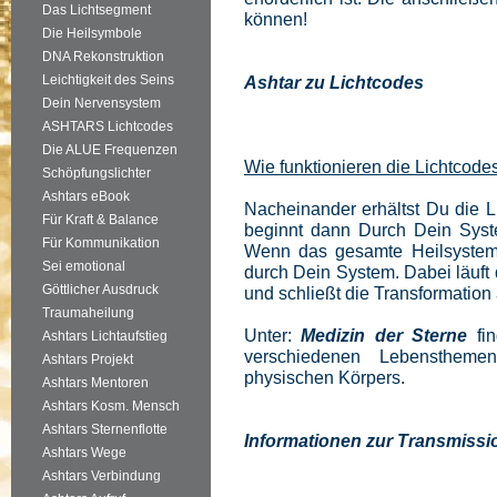
Das Lichtsegment
können!
Die Heilsymbole
DNA Rekonstruktion
Leichtigkeit des Seins
Ashtar zu Lichtcodes
Dein Nervensystem
ASHTARS Lichtcodes
Die ALUE Frequenzen
Wie funktionieren die Lichtcode
Schöpfungslichter
Ashtars eBook
Nacheinander erhältst Du die L
Für Kraft & Balance
beginnt dann Durch Dein Syste
Für Kommunikation
Wenn das gesamte Heilsystem 
Sei emotional
durch Dein System. Dabei läuft
Göttlicher Ausdruck
und schließt die Transformation 
Traumaheilung
Unter:
Medizin der Sterne
fin
Ashtars Lichtaufstieg
verschiedenen Lebenstheme
Ashtars Projekt
physischen Körpers.
Ashtars Mentoren
Ashtars Kosm. Mensch
Ashtars Sternenflotte
Informationen zur Transmissi
Ashtars Wege
Ashtars Verbindung