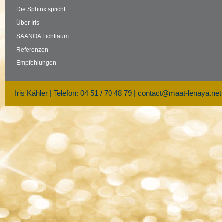
Die Sphinx spricht
Über Iris
SAANOA Lichtraum
Referenzen
Empfehlungen
Iris Kähler | Telefon: 04 51 / 70 48 79 |
contact@maat-lenaya.net