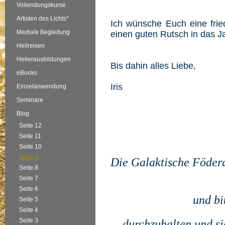
Vollendungskurse
Artisten des Lichts*
Ich wünsche Euch eine frie
Mediale Begleitung
einen guten Rutsch in das J
Heilreisen
Heilerausbildungen
Bis dahin alles Liebe,
eBooks
Iris
Einzelanwendung
Seminare
Blog
Seite 12
Seite 11
Seite 10
Seite 9
Die Galaktische Födera
Seite 8
Seite 7
Seite 6
und bi
Seite 5
Seite 4
Seite 3
durchzuhalten und s